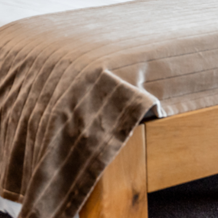
HOTEL
RESTAURANT
FAQ
GUT ZU WISSEN
ANGEBOTE
GÄSTEBEWERTUNGEN