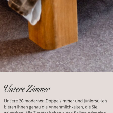
KONTAKT & ANREISE
ZIMMER
ZIMMER
SUITE
TAGUNGEN
Unsere Zimmer
FREIZEIT
Unsere 26 modernen Doppelzimmer und Juniorsuiten
bieten Ihnen genau die Annehmlichkeiten, die Sie
SAUNA
wünschen. Alle Zimmer haben einen Balkon oder eine