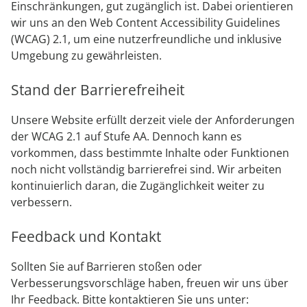
Einschränkungen, gut zugänglich ist. Dabei orientieren
HOTEL ST. FRIDOLIN
wir uns an den Web Content Accessibility Guidelines
(WCAG) 2.1, um eine nutzerfreundliche und inklusive
Umgebung zu gewährleisten.
BOARDING APARTEMENTS
Stand der Barrierefreiheit
FREIZEIT
Unsere Website erfüllt derzeit viele der Anforderungen
der WCAG 2.1 auf Stufe AA. Dennoch kann es
vorkommen, dass bestimmte Inhalte oder Funktionen
GOLF
noch nicht vollständig barrierefrei sind. Wir arbeiten
kontinuierlich daran, die Zugänglichkeit weiter zu
FAHRRADVERLEIH
verbessern.
Feedback und Kontakt
SOMMER LIEBLINGSPLÄTZE
Sollten Sie auf Barrieren stoßen oder
Verbesserungsvorschläge haben, freuen wir uns über
GRATIS NAHVERKEHR
Ihr Feedback. Bitte kontaktieren Sie uns unter: