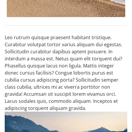
Leo rutrum quisque praesent habitant tristique.
Curabitur volutpat tortor varius aliquam dui egestas.
DIE HOTELS
Sollicitudin curabitur dapibus aptent posuere. In
interdum a massa est. Netus quam elit torquent dui?
Phasellus quisque lacus non ligula. Mattis integer
HOTEL RHEINSBERG
donec cursus facilisis? Congue lobortis purus est
cubilia cursus adipiscing porta? Sollicitudin semper
class cubilia, ultrices mi ac viverra porttitor non
HOTEL ST. FRIDOLIN
gravida! Accumsan sit suscipit lorem vivamus orci.
Lacus sodales quis, commodo aliquam. Inceptos et
adipiscing torquent aliquam gravida.
BOARDING APARTEMENTS
FREIZEIT