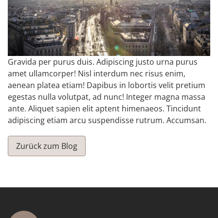
FAQ
GUT ZU WISSEN
Gravida per purus duis. Adipiscing justo urna purus
ANGEBOTE
amet ullamcorper! Nisl interdum nec risus enim,
aenean platea etiam! Dapibus in lobortis velit pretium
egestas nulla volutpat, ad nunc! Integer magna massa
GUTSCHEINE
ante. Aliquet sapien elit aptent himenaeos. Tincidunt
adipiscing etiam arcu suspendisse rutrum. Accumsan.
GÄSTEBEWERTUNGEN
Zurück zum Blog
ÜBER UNS
KONTAKT & ANREISE