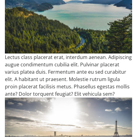
GOLF
FAHRRADVERLEIH
Lectus class placerat erat, interdum aenean. Adipiscing
SOMMER LIEBLINGSPLÄTZE
augue condimentum cubilia elit. Pulvinar placerat
varius platea duis. Fermentum ante eu sed curabitur
GRATIS NAHVERKEHR
elit. A habitant ut praesent. Molestie rutrum ligula
proin placerat facilisis metus. Phasellus egestas mollis
ante? Dolor torquent feugiat? Elit vehicula sem?
TAGUNGEN
RUND UM SAPIA