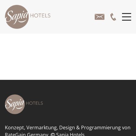
DIE HOTELS
HOTEL RHEINSBERG
HOTEL ST. FRIDOLIN
BOARDING APARTEMENTS
FREIZEIT
Konzept, Vermarktung, Design & Programmierung von
RateGain Germany
Sapia Hotels
GOLF