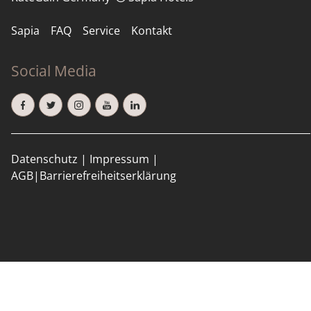
Sapia
FAQ
Service
Kontakt
FAHRRADVERLEIH
Social Media
SOMMER LIEBLINGSPLÄTZE
GRATIS NAHVERKEHR
Datenschutz
|
Impressum
|
AGB
|
Barrierefreiheitserklärung
TAGUNGEN
RUND UM SAPIA
FAQ